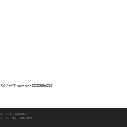
.C.G. 2020
Barolo D.O.C.G. 2019 Del
Comune di Serralunga d'Alb
 Srl / VAT number 00305860041
REG. UE N. 1308/2013
EU REG. NO. 1308/2013