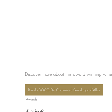
Discover more about this award winning wine
Barolo DOCG Del Comune di Serralunga d'Alba
Awards