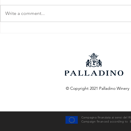
Write a comment...
Barolo D.O.C.G. 2020
Barolo D.O
Parafada
Ornato
© Copyright 2021 Palladino Winery
Campagna finanziata ai sensi del 
Campaign financed according to 