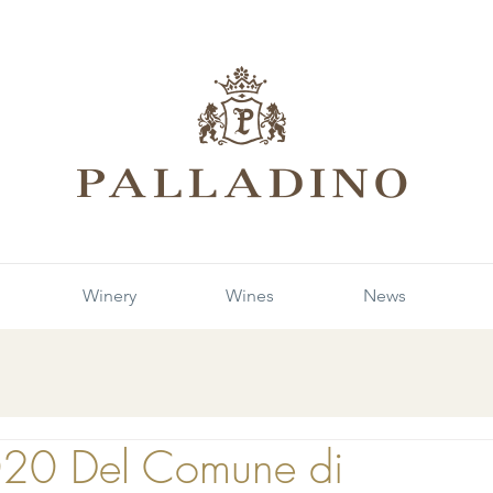
Winery
Wines
News
020 Del Comune di