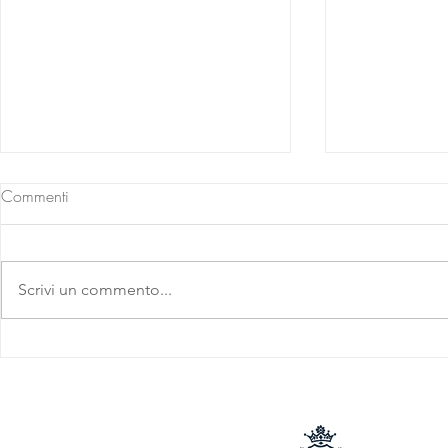
Commenti
Scrivi un commento...
Barolo D.O.C.G. 2016
Barolo D.O
Parafada
Parafada