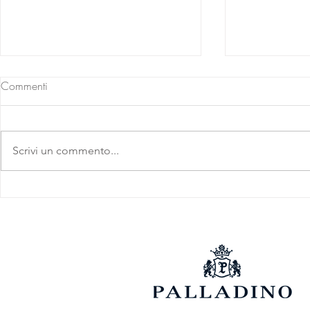
Commenti
Scrivi un commento...
Barolo D.O.C.G. 2020
Barolo D.O
Parafada
Parafada