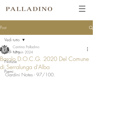
Post
Vedi tutto
Cantina Palladino
Vedi tutto
12 gen 2024
Barolo D.O.C.G. 2020 Del Comune
Notizie
di Serralunga d'Alba
Premi
Gardini Notes - 97/100. 