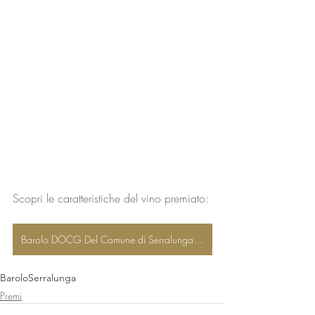
Scopri le caratteristiche del vino premiato:
Barolo DOCG Del Comune di Serralunga d'Alba
Barolo
Serralunga
Premi