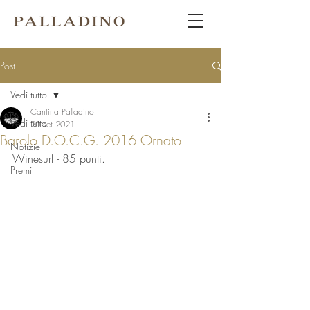
Post
Vedi tutto
Cantina Palladino
Vedi tutto
20 set 2021
Barolo D.O.C.G. 2016 Ornato
Notizie
Winesurf - 85 punti.
Premi