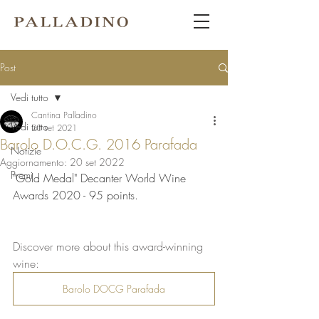
Post
Vedi tutto
Cantina Palladino
Vedi tutto
20 set 2021
Barolo D.O.C.G. 2016 Parafada
Notizie
Aggiornamento:
20 set 2022
Premi
"Gold Medal" Decanter World Wine 
Awards 2020 - 95 points.
Discover more about this award-winning 
wine:
Barolo DOCG Parafada