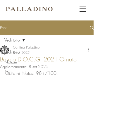
Post
Vedi tutto
Cantina Palladino
Vedi tutto
8 set 2025
Barolo D.O.C.G. 2021 Ornato
Notizie
Aggiornamento:
8 set 2025
Premi
Gardini Notes: 98+/100.