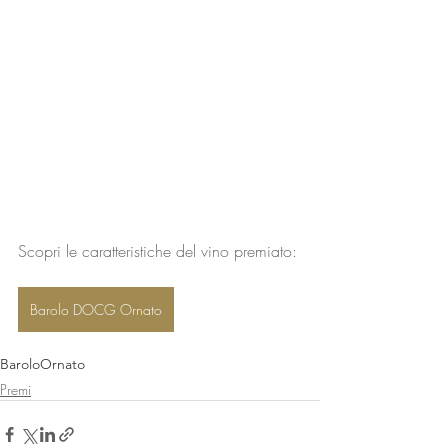
Scopri le caratteristiche del vino premiato:
Barolo DOCG Ornato
Barolo
Ornato
Premi